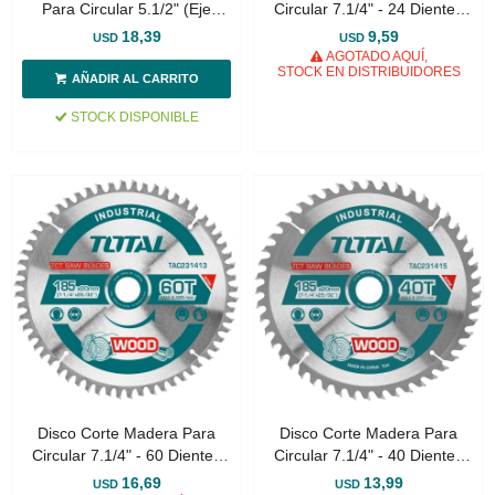
Para Circular 5.1/2" (Eje
Circular 7.1/4" - 24 Dientes
20mm)
(Eje 16mm)
18,39
9,59
USD
USD
AGOTADO AQUÍ,
STOCK EN DISTRIBUIDORES
STOCK DISPONIBLE
Disco Corte Madera Para
Disco Corte Madera Para
Circular 7.1/4" - 60 Dientes
Circular 7.1/4" - 40 Dientes
(Eje 20mm)
(Eje 20mm)
16,69
13,99
USD
USD