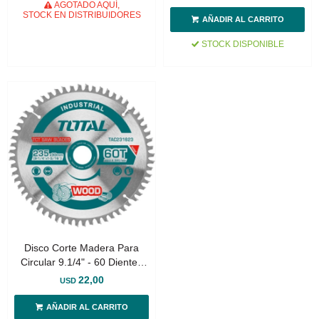
AGOTADO AQUÍ,
STOCK EN DISTRIBUIDORES
STOCK DISPONIBLE
Disco Corte Madera Para
Circular 9.1/4" - 60 Dientes
(Eje 30mm)
22,00
USD