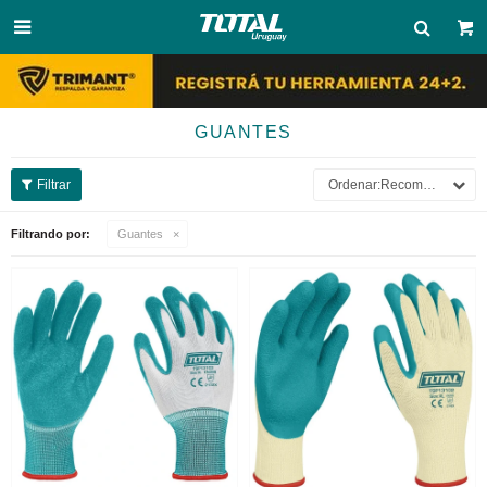

GUANTES
Recomendados
Filtrando por:
Guantes