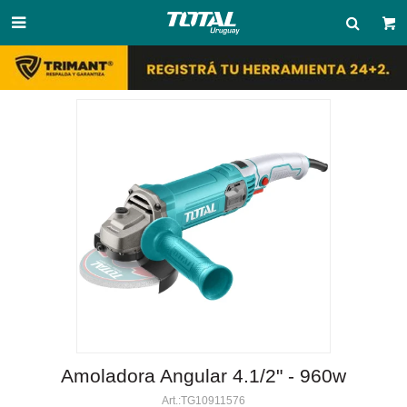

Amoladora Angular 4.1/2" - 960w
TG10911576