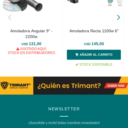
Amoladora Angular 9" -
Amoladora Recta 1100w 6"
2200w
131,00
145,00
USD
USD
AGOTADO AQUÍ,
STOCK EN DISTRIBUIDORES
STOCK DISPONIBLE
NEWSLETTER
¡Suscribite y recibí todas nuestras novedades!