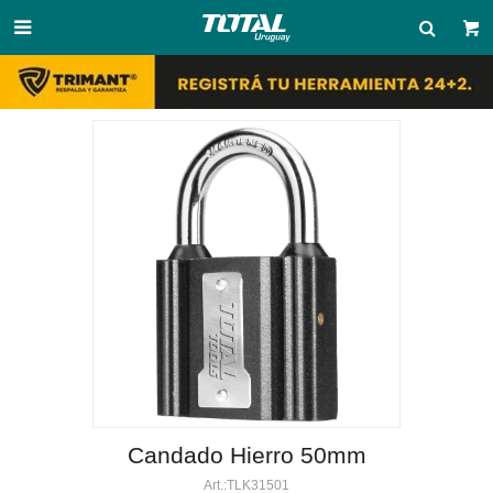

Candado Hierro 50mm
TLK31501