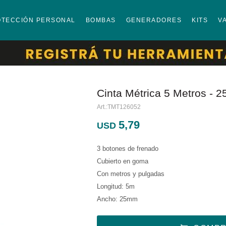
OTECCIÓN PERSONAL
BOMBAS
GENERADORES
KITS
V
Cinta Métrica 5 Metros - 
TMT126052
5,79
USD
3 botones de frenado
Cubierto en goma
Con metros y pulgadas
Longitud: 5m
Ancho: 25mm