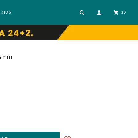
ARIOS
0
$
25mm