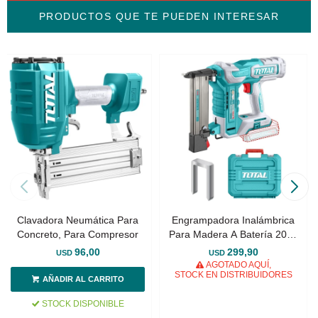
PRODUCTOS QUE TE PUEDEN INTERESAR
Clavadora Neumática Para
Engrampadora Inalámbrica
Concreto, Para Compresor
Para Madera A Batería 20v -
Sin Carbones
96,00
299,90
USD
USD
AGOTADO AQUÍ,
STOCK EN DISTRIBUIDORES
STOCK DISPONIBLE