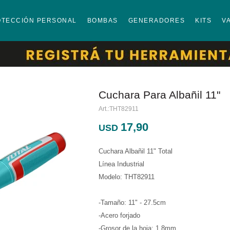
OTECCIÓN PERSONAL
BOMBAS
GENERADORES
KITS
V
Cuchara Para Albañil 11"
THT82911
17,90
USD
Cuchara Albañil 11" Total
Línea Industrial
Modelo: THT82911
-Tamaño: 11" - 27.5cm
-Acero forjado
-Grosor de la hoja: 1.8mm