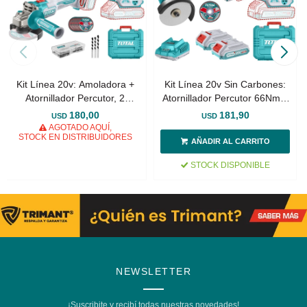
Kit Línea 20v: Amoladora +
Kit Línea 20v Sin Carbones:
Atornillador Percutor, 2
Atornillador Percutor 66Nm +
Baterías
Mini Amoladora 3", 2 Baterías
180,00
181,90
USD
USD
AGOTADO AQUÍ,
STOCK EN DISTRIBUIDORES
STOCK DISPONIBLE
NEWSLETTER
¡Suscribite y recibí todas nuestras novedades!