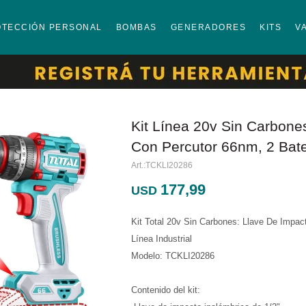
OTECCIÓN PERSONAL
BOMBAS
GENERADORES
KITS
V
Kit Línea 20v Sin Carbones:
Con Percutor 66nm, 2 Bate
TCKLI20286
177,99
USD
Kit Total 20v Sin Carbones: Llave De Impac
Línea Industrial
Modelo: TCKLI20286
Contenido del kit: