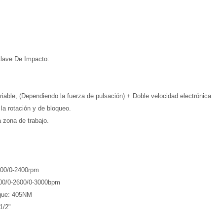
Llave De Impacto:
ariable, (Dependiendo la fuerza de pulsación) + Doble velocidad electrónica
 la rotación y de bloqueo.
 zona de trabajo.
000/0-2400rpm
200/0-2600/0-3000bpm
rque: 405NM
1/2"