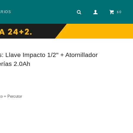
ARIOS
0
$
 Llave Impacto 1/2'' + Atornillador
rías 2.0Ah
to + Percutor