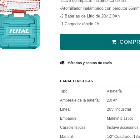
-Llave de impacto inalámbrica de 1/2"
-Atornillador inalámbrico con percutor 66mm
-2 Baterías de Litio de 20v 2.0Ah
-1 Cargador rápido 2A
COMP
Métodos y costos de envío
CARACTERÍSTICAS
Tipo
A batería
Amperaje de la batería
2.0 Ah
Línea
20V, Industrial
Empaque
Maletín plástico
Características
Incluye accesorios,
Mandril
1/2" Cuadrado, 1