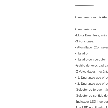
-------------------
Características De Ator
Características:
-Motor Brushless, más 
-3 Funciones:
• Atornillador (Con sele
• Taladro
• Taladro con percutor
-Gatillo de velocidad va
-2 Velocidades mecáni
• 1: Engranaje que ofrec
• 2: Engranaje que ofr
-Selector de torque má
-Selector de sentido de
-Indicador LED incorpor
-Luz LED que ilumina la