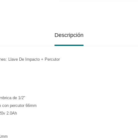
Descripción
ones: Llave De Impacto + Percutor
mbrica de 1/2"
ico con percutor 66mm
 20v 2.0Ah
21mm