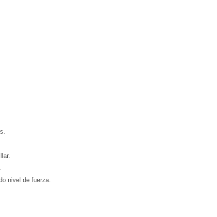
s.
lar.
.
o nivel de fuerza.