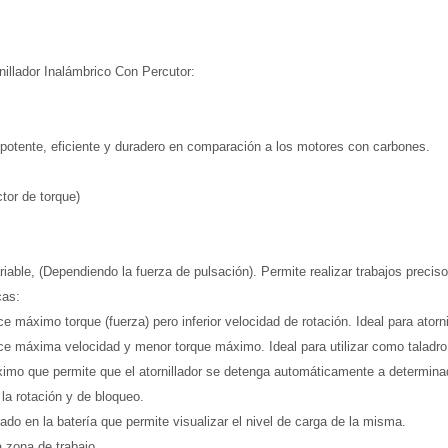
nillador Inalámbrico Con Percutor:
potente, eficiente y duradero en comparación a los motores con carbones.
ctor de torque)
riable, (Dependiendo la fuerza de pulsación). Permite realizar trabajos preciso
cas:
e máximo torque (fuerza) pero inferior velocidad de rotación. Ideal para atornil
ece máxima velocidad y menor torque máximo. Ideal para utilizar como taladro
ximo que permite que el atornillador se detenga automáticamente a determinad
 la rotación y de bloqueo.
ado en la batería que permite visualizar el nivel de carga de la misma.
 zona de trabajo.