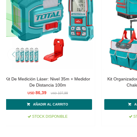
Kit De Medición Láser: Nivel 35m + Medidor
Kit Organizado
De Distancia 100m
Chale
86,39
USD
107,99
USD
STOCK DISPONIBLE
ST