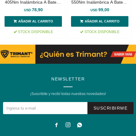
405Nm Inalámbrica A Batería
550Nm Inalámbrica A Batería
20v
20v
78,90
99,00
USD
USD
STOCK DISPONIBLE
STOCK DISPONIBLE
NEWSLETTER
¡Suscribite y recibí todas nuestras novedades!
SUSCRIBIRME


