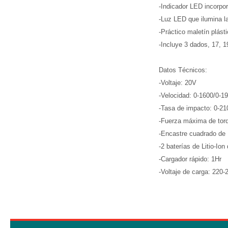
-Indicador LED incorpor
-Luz LED que ilumina la
-Práctico maletín plást
-Incluye 3 dados, 17, 
Datos Técnicos:
-Voltaje: 20V
-Velocidad: 0-1600/0-
-Tasa de impacto: 0-2
-Fuerza máxima de to
-Encastre cuadrado de 
-2 baterías de Litio-Ion
-Cargador rápido: 1Hr
-Voltaje de carga: 220