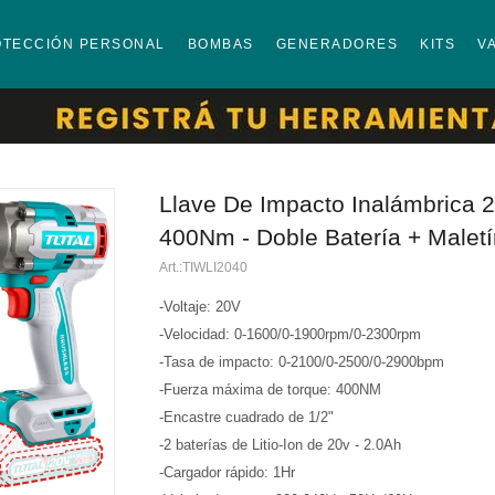
OTECCIÓN PERSONAL
BOMBAS
GENERADORES
KITS
V
Llave De Impacto Inalámbrica 2
400Nm - Doble Batería + Maletí
TIWLI2040
-Voltaje: 20V
-Velocidad: 0-1600/0-1900rpm/0-2300rpm
-Tasa de impacto: 0-2100/0-2500/0-2900bpm
-Fuerza máxima de torque: 400NM
-Encastre cuadrado de 1/2"
-2 baterías de Litio-Ion de 20v - 2.0Ah
-Cargador rápido: 1Hr