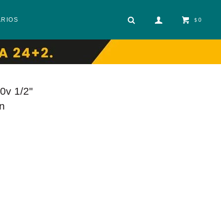
ARIOS
0
$
0v 1/2"
n