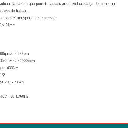
ado en la batería que permite visualizar el nivel de carga de la misma.
 zona de trabajo.
ico para el transporte y almacenaje.
19 y 21mm
1900rpm/0-2300rpm
100/0-2500/0-2900bpm
rque: 400NM
1/2"
 de 20v - 2.0Ah
-240V - 50Hz/60Hz