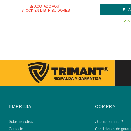
AGOTADO AQUÍ,
STOCK EN DISTRIBUIDORES
ST
EMPRESA
COMPRA
Sobre nosotros
¿Cómo comprar?
Contacto
Condiciones de garant