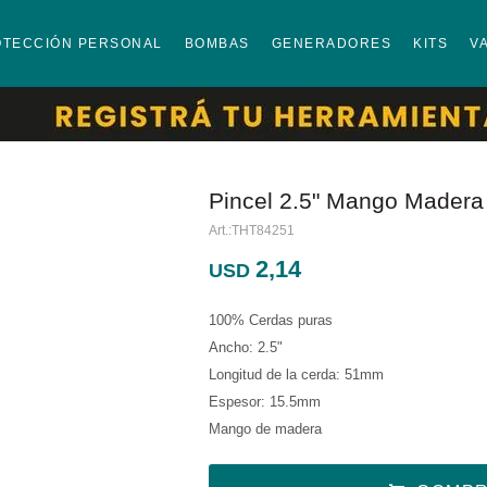
OTECCIÓN PERSONAL
BOMBAS
GENERADORES
KITS
V
Pincel 2.5" Mango Madera
THT84251
2,14
USD
100% Cerdas puras
Ancho: 2.5"
Longitud de la cerda: 51mm
Espesor: 15.5mm
Mango de madera