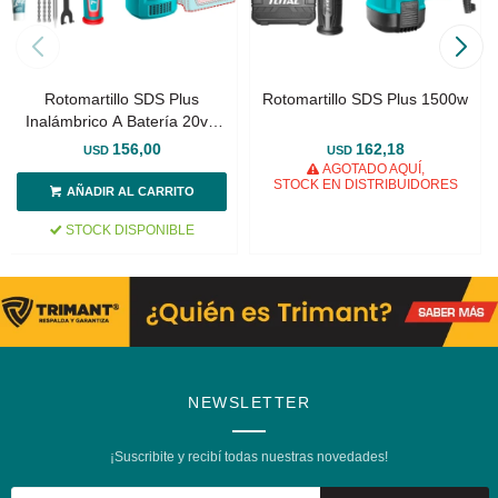
Rotomartillo SDS Plus
Rotomartillo SDS Plus 1500w
Inalámbrico A Batería 20v -
Sin Carbones
156,00
162,18
USD
USD
AGOTADO AQUÍ,
STOCK EN DISTRIBUIDORES
STOCK DISPONIBLE
NEWSLETTER
¡Suscribite y recibí todas nuestras novedades!