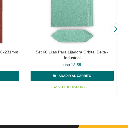
l 90x231mm
Set 60 Lijas Para Lijadora Orbital Delta -
S
Industrial
12,55
USD
STOCK DISPONIBLE