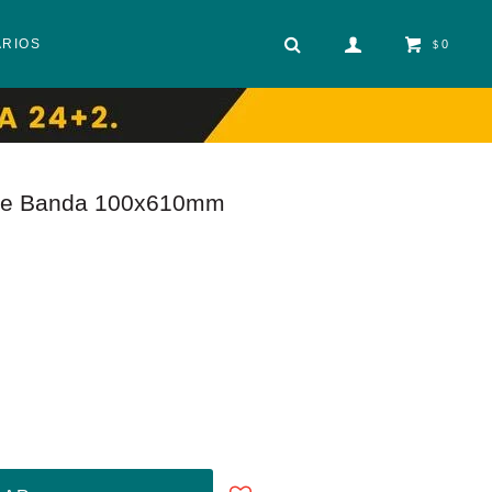
ARIOS
0
$
a De Banda 100x610mm