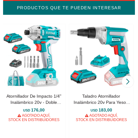
PRODUCTOS QUE TE PUEDEN INTERESAR
Atornillador De Impacto 1/4"
Taladro Atornillador
Inalámbrico 20v - Doble
Inalámbrico 20v Para Yeso -
Batería
Sin Carbones
176,00
183,00
USD
USD
AGOTADO AQUÍ,
AGOTADO AQUÍ,
STOCK EN DISTRIBUIDORES
STOCK EN DISTRIBUIDORES