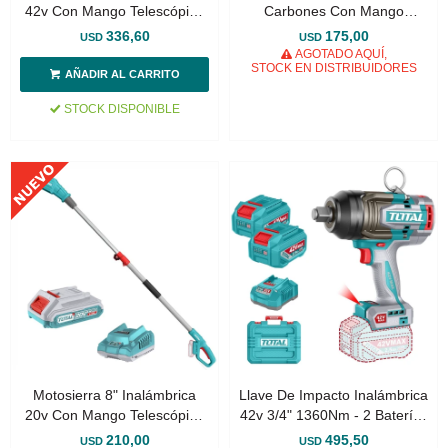
42v Con Mango Telescópico
Carbones Con Mango
Sin Carbones - 2 Baterías
Telescópico, A Batería 20v
336,60
175,00
USD
USD
2.0Ah Y Cargador
AGOTADO AQUÍ,
STOCK EN DISTRIBUIDORES
STOCK DISPONIBLE
Motosierra 8" Inalámbrica
Llave De Impacto Inalámbrica
20v Con Mango Telescópico
42v 3/4" 1360Nm - 2 Baterías
Sin Carbones - Batería Y
2.5Ah, Cargador Y Maletín -
210,00
495,50
USD
USD