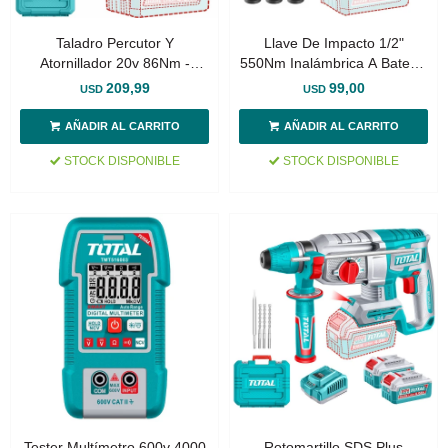
Taladro Percutor Y
Llave De Impacto 1/2"
Atornillador 20v 86Nm -
550Nm Inalámbrica A Batería
Doble Batería, Cargador Y
20v
209,99
99,00
USD
USD
Maletín - Sin Carbones
STOCK DISPONIBLE
STOCK DISPONIBLE
Tester Multímetro 600v 4000
Rotomartillo SDS Plus