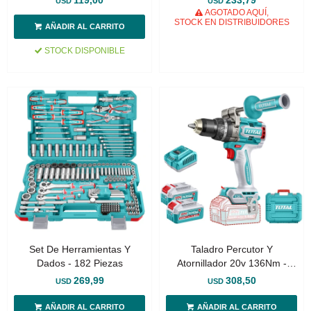
119,00
233,79
USD
USD
AGOTADO AQUÍ,
STOCK EN DISTRIBUIDORES
STOCK DISPONIBLE
Set De Herramientas Y
Taladro Percutor Y
Dados - 182 Piezas
Atornillador 20v 136Nm -
Doble Batería, Cargador Y
269,99
308,50
USD
USD
Maletín - Sin Carbones