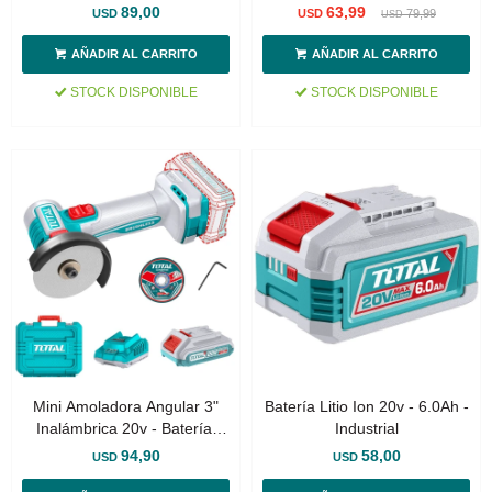
89,00
63,99
USD
USD
79,99
USD
STOCK DISPONIBLE
STOCK DISPONIBLE
Mini Amoladora Angular 3"
Batería Litio Ion 20v - 6.0Ah -
Inalámbrica 20v - Batería,
Industrial
Cargador Y Discos
94,90
58,00
USD
USD