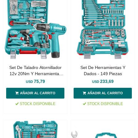
Set De Taladro Atornillador
Set De Herramientas Y
12v 20Nm Y Herramientas
Dados - 149 Piezas
Manuales - 148 Piezas
75,79
233,69
USD
USD
STOCK DISPONIBLE
STOCK DISPONIBLE