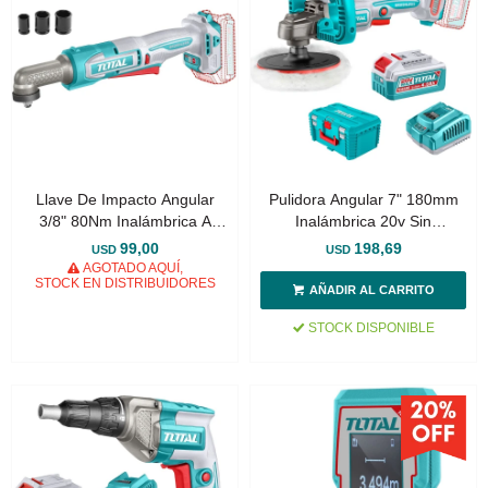
Llave De Impacto Angular
Pulidora Angular 7" 180mm
3/8" 80Nm Inalámbrica A
Inalámbrica 20v Sin
Batería 20v
Carbones - Batería, Cargador
99,00
198,69
USD
USD
Y Valija
AGOTADO AQUÍ,
STOCK EN DISTRIBUIDORES
STOCK DISPONIBLE