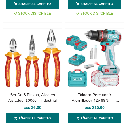
STOCK DISPONIBLE
STOCK DISPONIBLE
Set De 3 Pinzas, Alicates
Taladro Percutor Y
Aislados, 1000v - Industrial
Atornillador 42v 69Nm - 2
Baterías, Cargador Y Maletín
36,00
215,00
USD
USD
- Sin Carbones