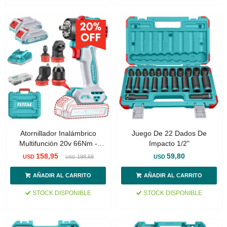
Atornillador Inalámbrico
Juego De 22 Dados De
Multifunción 20v 66Nm -
Impacto 1/2"
Doble Batería, Cargador Y
158,95
59,80
USD
198,69
USD
USD
Maletín - Sin Carbones
STOCK DISPONIBLE
STOCK DISPONIBLE