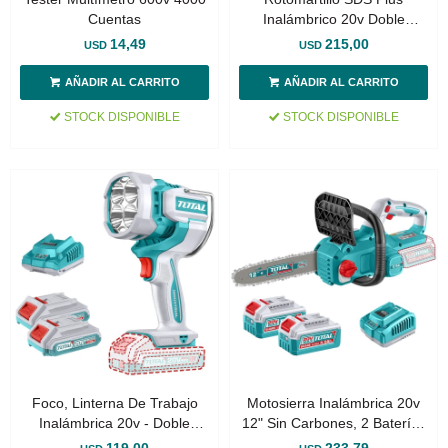
Cuentas
Inalámbrico 20v Doble
Batería 4.0Ah - Sin Carbones
14,49
215,00
USD
USD
STOCK DISPONIBLE
STOCK DISPONIBLE
Foco, Linterna De Trabajo
Motosierra Inalámbrica 20v
Inalámbrica 20v - Doble
12" Sin Carbones, 2 Baterías
Batería Y Cargador
4.0Ah