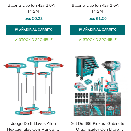
Batería Litio Ion 42v 2.0Ah -
Batería Litio Ion 42v 2.5Ah -
P42M
P42M
50,22
61,50
USD
USD
STOCK DISPONIBLE
STOCK DISPONIBLE
Juego De 8 Llaves Allen
Set De 396 Piezas: Gabinete
Hexagonales Con Mango En
Organizador Con Llave