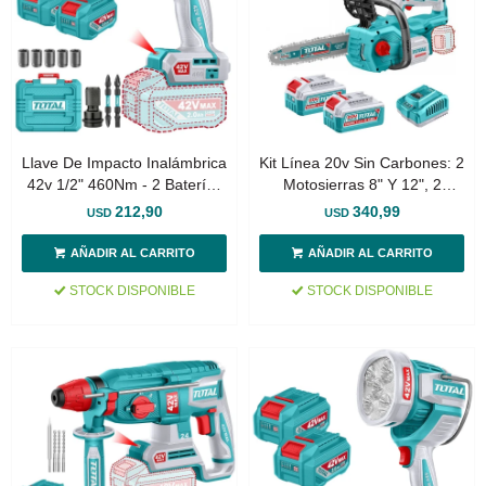
Llave De Impacto Inalámbrica
Kit Línea 20v Sin Carbones: 2
42v 1/2" 460Nm - 2 Baterías
Motosierras 8" Y 12", 2
2.0Ah, Cargador Y Maletín -
Baterías 4.0Ah
212,90
340,99
USD
USD
Sin Carbones
STOCK DISPONIBLE
STOCK DISPONIBLE