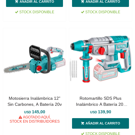
STOCK DISPONIBLE
STOCK DISPONIBLE
Motosierra Inalámbrica 12"
Rotomartillo SDS Plus
Sin Carbones, A Batería 20v
Inalámbrico A Batería 20v
26mm - Sin Carbones
145,00
139,90
USD
USD
AGOTADO AQUÍ,
STOCK EN DISTRIBUIDORES
STOCK DISPONIBLE