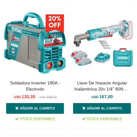
Soldadora Inverter 180A -
Llave De Impacto Angular
Electrodo
Inalámbrica 20v 1/4" 80Nm -
Doble Batería + Maletín
135,30
167,00
USD
169,13
USD
USD
STOCK DISPONIBLE
STOCK DISPONIBLE