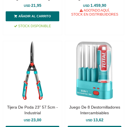
T
Impacto 20v 1/2", Multímetro,
21,95
1.459,90
USD
USD
Tester, Linterna,
AGOTADO AQUÍ,
STOCK EN DISTRIBUIDORES
Herramientas Manuales
STOCK DISPONIBLE
Tijera De Poda 23" 57.5cm -
Juego De 8 Destornilladores
Industrial
Intercambiables
23,00
13,62
USD
USD