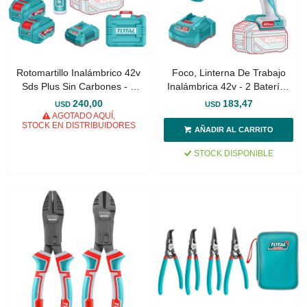
Rotomartillo Inalámbrico 42v
Foco, Linterna De Trabajo
Sds Plus Sin Carbones - 2
Inalámbrica 42v - 2 Baterías
Baterías 2.0Ah, Cargador Y
2.0Ah Y Cargador
240,00
183,47
USD
USD
Maletín
AGOTADO AQUÍ,
STOCK EN DISTRIBUIDORES
STOCK DISPONIBLE