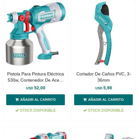
Pistola Para Pintura Eléctrica
Cortador De Caños PVC, 3-
530w, Contenedor De Acero
36mm
Inoxidable
52,00
5,98
USD
USD
STOCK DISPONIBLE
STOCK DISPONIBLE