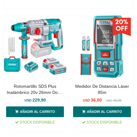
Rotomartillo SDS Plus
Medidor De Distancia Láser
Inalámbrico 20v 26mm Doble
85m
Batería - Sin Carbones
229,90
36,00
USD
USD
45,00
USD
STOCK DISPONIBLE
STOCK DISPONIBLE