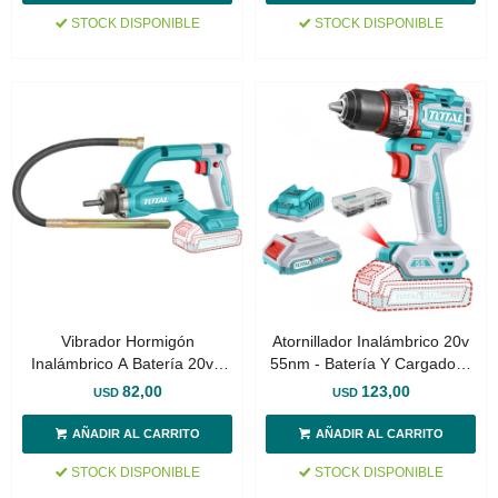
STOCK DISPONIBLE
STOCK DISPONIBLE
Vibrador Hormigón
Atornillador Inalámbrico 20v
Inalámbrico A Batería 20v -
55nm - Batería Y Cargador -
Manguera 120cm
Sin Carbones
82,00
123,00
USD
USD
STOCK DISPONIBLE
STOCK DISPONIBLE