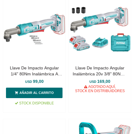
Llave De Impacto Angular
Llave De Impacto Angular
1/4" 80Nm Inalámbrica A
Inalámbrica 20v 3/8" 80Nm -
Batería 20v
Doble Batería + Maletín
99,00
169,00
USD
USD
AGOTADO AQUÍ,
STOCK EN DISTRIBUIDORES
STOCK DISPONIBLE