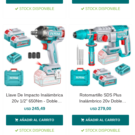
STOCK DISPONIBLE
STOCK DISPONIBLE
Llave De Impacto Inalámbrica
Rotomartillo SDS Plus
20v 1/2" 650Nm - Doble
Inalámbrico 20v Doble
Batería + Maletín
Batería 4.0Ah - Sin Carbones
245,49
279,00
USD
USD
STOCK DISPONIBLE
STOCK DISPONIBLE