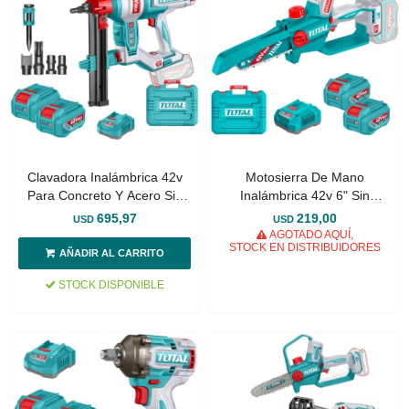
Clavadora Inalámbrica 42v
Motosierra De Mano
Para Concreto Y Acero Sin
Inalámbrica 42v 6" Sin
Carbones - 2 Baterías,
Carbones - 2 Baterías 2.0Ah
695,97
219,00
USD
USD
Cargador Y Clavos 27mm
AGOTADO AQUÍ,
STOCK EN DISTRIBUIDORES
STOCK DISPONIBLE