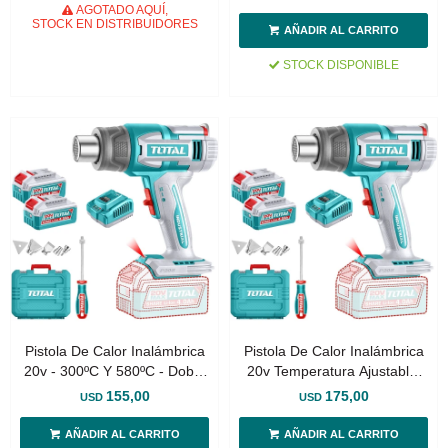
Cargador
Sin Carbones
AGOTADO AQUÍ,
STOCK EN DISTRIBUIDORES
STOCK DISPONIBLE
Pistola De Calor Inalámbrica
Pistola De Calor Inalámbrica
20v - 300ºC Y 580ºC - Doble
20v Temperatura Ajustable,
Batería, Cargador Y Maletín
30-300ºC Y 30-580ºC - Doble
155,00
175,00
USD
USD
Batería, Cargador Y Maletín