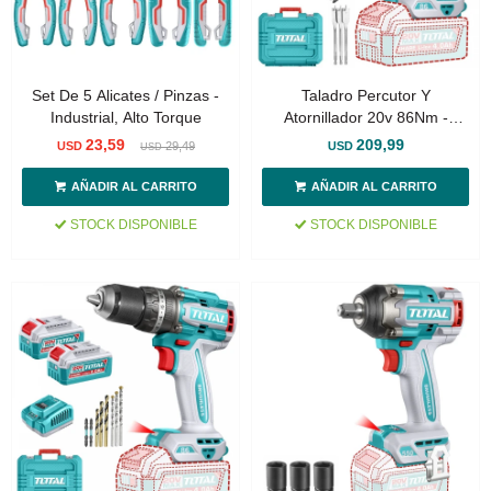
Set De 5 Alicates / Pinzas -
Taladro Percutor Y
Industrial, Alto Torque
Atornillador 20v 86Nm -
Doble Batería, Cargador Y
23,59
209,99
USD
29,49
USD
USD
Maletín - Sin Carbones
STOCK DISPONIBLE
STOCK DISPONIBLE