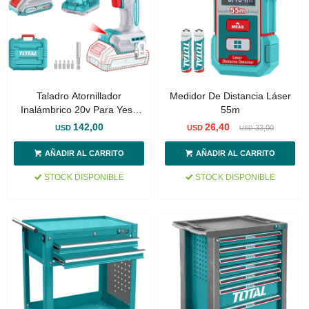
Taladro Atornillador
Medidor De Distancia Láser
Inalámbrico 20v Para Yeso
55m
Sin Carbones - 1 Batería
142,00
26,40
USD
USD
33,00
USD
2.0Ah
STOCK DISPONIBLE
STOCK DISPONIBLE