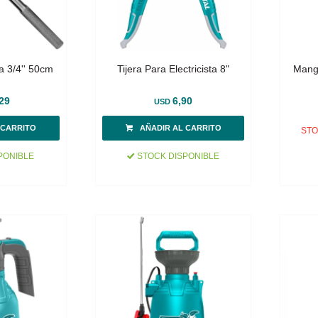
 3/4'' 50cm
Tijera Para Electricista 8"
Mang
29
6,90
USD
STO
PONIBLE
STOCK DISPONIBLE