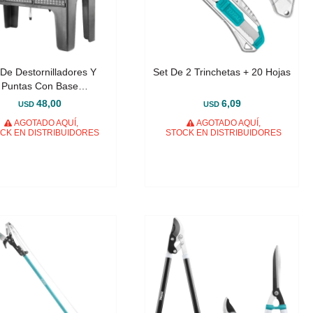
 De Destornilladores Y
Set De 2 Trinchetas + 20 Hojas
Puntas Con Base
nizadora - 100 Piezas
48,00
6,09
USD
USD
AGOTADO AQUÍ,
AGOTADO AQUÍ,
CK EN DISTRIBUIDORES
STOCK EN DISTRIBUIDORES