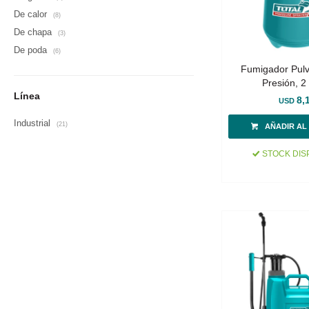
De calor
(8)
De chapa
(3)
De poda
(6)
Fumigador Pulv
Presión, 2 
Línea
8,
USD
Industrial
(21)
STOCK DIS