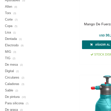
Ajustables
(5)
Allen
(4)
Torx
(3)
Corte
(7)
Mango De Fuerza
Copa
(5)
Lisa
(1)
30,
USD
Dentada
(1)
Electrodo
(9)
MIG
(3)
STOCK DIS
TIG
(2)
De mesa
(2)
Digital
(2)
Circulares
(2)
Caladoras
(3)
Sable
(2)
De pintura
(10)
Para silicona
(7)
De grasa
(2)