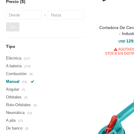
Precio
($)
Cortadora De Ce
OK
- Industr
129
USD
Tipo
AGOTADO
STOCK EN DIST
Eléctrica
(117)
A batería
(273)
Combustión
(8)
Manual
(53)
Angular
(7)
Orbitales
(2)
Roto-Orbitales
(4)
Neumática
(10)
A pila
(17)
De banco
(5)