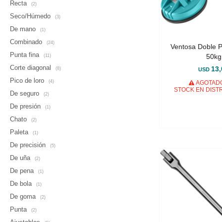
Recta
(2)
Seco/Húmedo
(3)
De mano
(1)
Combinado
(24)
Ventosa Doble Pa
Punta fina
50kg
(11)
Corte diagonal
13,
(8)
USD
Pico de loro
(4)
AGOTADO
STOCK EN DIST
De seguro
(2)
De presión
(1)
Chato
(2)
Paleta
(1)
De precisión
(5)
De uña
(2)
De pena
(1)
De bola
(1)
De goma
(2)
Punta
(2)