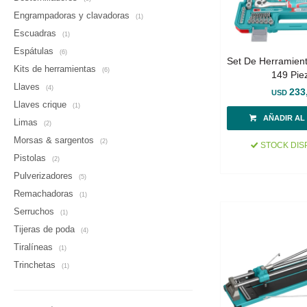
Engrampadoras y clavadoras
(1)
Escuadras
(1)
Espátulas
(6)
Set De Herramien
Kits de herramientas
(6)
149 Pie
Llaves
(4)
233
USD
Llaves crique
(1)
Limas
(2)
Morsas & sargentos
(2)
STOCK DIS
Pistolas
(2)
Pulverizadores
(5)
Remachadoras
(1)
Serruchos
(1)
Tijeras de poda
(4)
Tiralíneas
(1)
Trinchetas
(1)