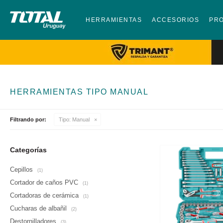
HERRAMIENTAS
ACCESORIOS
PR
HERRAMIENTAS TIPO MANUAL
Filtrando por:
Tipo:
Manual
Categorías
Cepillos
(1)
Cortador de caños PVC
(1)
Cortadoras de cerámica
(1)
Cucharas de albañil
(2)
Destornilladores
(3)