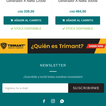
Generador A Nafta 1200w
Generador A Nafta 3000w
339,00
484,00
USD
USD
STOCK DISPONIBLE
STOCK DISPONIBLE
NEWSLETTER
¡Suscribite y recibí todas nuestras novedades!
SUSCRIBIRME


