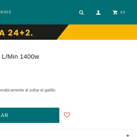
ARIOS
0
$
5 L/Min 1400w
áticamente al soltar el gatillo.
RAR