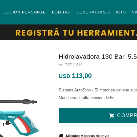
OTECCIÓN PERSONAL
BOMBAS
GENERADORES
KITS
V
Hidrolavadora 130 Bar, 5.
TGT11316
113,00
USD
Sistema AutoStop - El motor se detiene autom
Manguera de alta presión de 5m.
COMP
Métodos y costos de envío