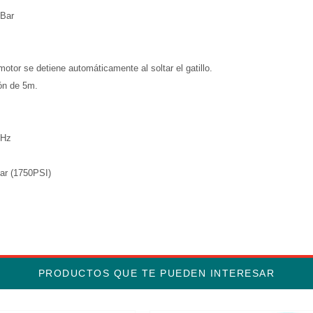
0Bar
otor se detiene automáticamente al soltar el gatillo.
ón de 5m.
0Hz
ar (1750PSI)
PRODUCTOS QUE TE PUEDEN INTERESAR