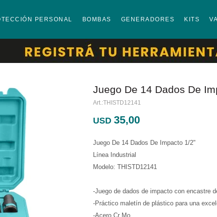
OTECCIÓN PERSONAL
BOMBAS
GENERADORES
KITS
V
Juego De 14 Dados De Imp
THISTD12141
35,00
USD
Juego De 14 Dados De Impacto 1/2"
Línea Industrial
Modelo: THISTD12141
-Juego de dados de impacto con encastre de
-Práctico maletín de plástico para una exce
-Acero Cr Mo.