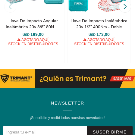
Llave De Impacto Angular
Llave De Impacto Inalámbrica
Inalámbrica 20v 3/8" 80Nm -
20v 1/2" 400Nm - Doble
Doble Batería + Maletín
Batería + Maletín
169,00
173,00
USD
USD
AGOTADO AQUÍ,
AGOTADO AQUÍ,
STOCK EN DISTRIBUIDORES
STOCK EN DISTRIBUIDORES
NEWSLETTER
¡Suscribite y recibí todas nuestras novedades!
SUSCRIBIRME