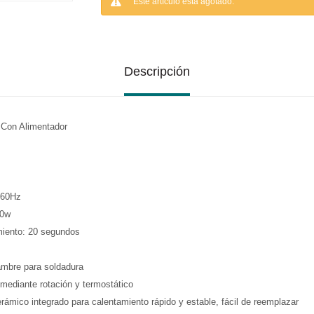
Este artículo está agotado.
Descripción
l Con Alimentador
0/60Hz
90w
miento: 20 segundos
ambre para soldadura
 mediante rotación y termostático
rámico integrado para calentamiento rápido y estable, fácil de reemplazar