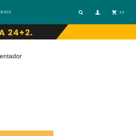
ARIOS
0
$
mentador