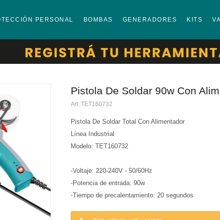
OTECCIÓN PERSONAL
BOMBAS
GENERADORES
KITS
V
Pistola De Soldar 90w Con Ali
TET160732
Pistola De Soldar Total Con Alimentador
Línea Industrial
Modelo: TET160732
-Voltaje: 220-240V - 50/60Hz
-Potencia de entrada: 90w
-Tiempo de precalentamiento: 20 segundos