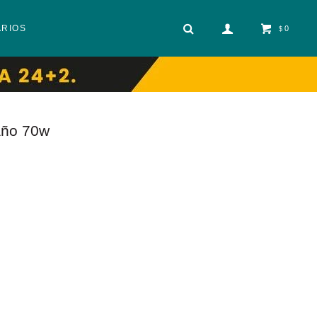
ARIOS
0
$
año 70w