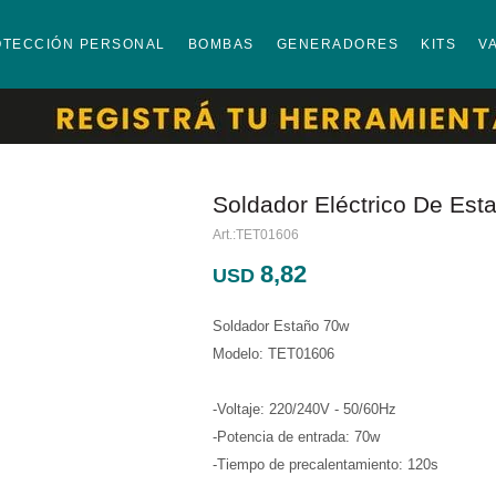
OTECCIÓN PERSONAL
BOMBAS
GENERADORES
KITS
V
Soldador Eléctrico De Est
TET01606
8,82
USD
Soldador Estaño 70w
Modelo: TET01606
-Voltaje: 220/240V - 50/60Hz
-Potencia de entrada: 70w
-Tiempo de precalentamiento: 120s