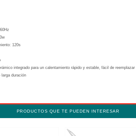
0/60Hz
70w
iento: 120s
o
rámico integrado para un calentamiento rápido y estable, fácil de reemplazar
 larga duración
PRODUCTOS QUE TE PUEDEN INTERESAR