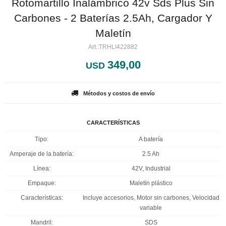
Rotomartillo Inalámbrico 42v Sds Plus Sin
Carbones - 2 Baterías 2.5Ah, Cargador Y
Maletín
TRHLI422882
349,00
USD
Métodos y costos de envío
CARACTERÍSTICAS
Tipo
A batería
Amperaje de la batería
2.5 Ah
Línea
42V, Industrial
Empaque
Maletín plástico
Características
Incluye accesorios, Motor sin carbones, Velocidad
variable
Mandril
SDS