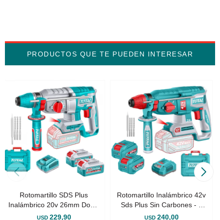
PRODUCTOS QUE TE PUEDEN INTERESAR
Rotomartillo SDS Plus
Rotomartillo Inalámbrico 42v
Inalámbrico 20v 26mm Doble
Sds Plus Sin Carbones - 2
Batería - Sin Carbones
Baterías 2.0Ah, Cargador Y
229,90
240,00
USD
USD