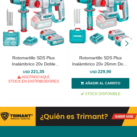
Rotomartillo SDS Plus
Rotomartillo SDS Plus
Inalámbrico 20v Doble
Inalámbrico 20v 26mm Doble
Batería 4.0Ah - Sin Carbones
Batería - Sin Carbones
221,35
229,90
USD
USD
AGOTADO AQUÍ,
STOCK EN DISTRIBUIDORES
STOCK DISPONIBLE