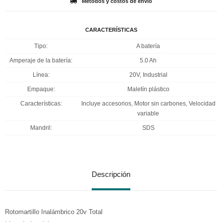
Métodos y costos de envío
CARACTERÍSTICAS
Tipo
A batería
Amperaje de la batería
5.0 Ah
Línea
20V, Industrial
Empaque
Maletín plástico
Características
Incluye accesorios, Motor sin carbones, Velocidad
variable
Mandril
SDS
Descripción
Rotomartillo Inalámbrico 20v Total