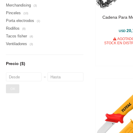
Merchandising
(3)
Pinceles
(10)
Cadena Para Mo
Porta electrodos
(1)
Rodillos
(8)
20,
USD
Tacos fisher
(4)
AGOTADO
STOCK EN DIST
Ventiladores
(3)
Precio
($)
OK