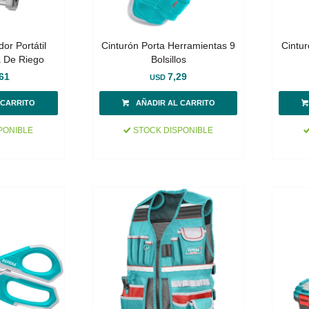
or Portátil
Cinturón Porta Herramientas 9
Cintur
 De Riego
Bolsillos
61
7,29
USD
PONIBLE
STOCK DISPONIBLE