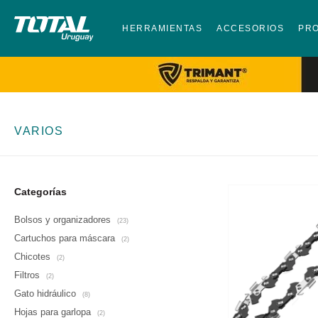
HERRAMIENTAS
ACCESORIOS
PR
VARIOS
Categorías
Bolsos y organizadores
(23)
Cartuchos para máscara
(2)
Chicotes
(2)
Filtros
(2)
Gato hidráulico
(8)
Hojas para garlopa
(2)