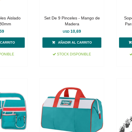
les Aislado
Set De 9 Pinceles - Mango de
Sopo
180mm
Madera
Par
59
10,69
USD
PONIBLE
STOCK DISPONIBLE