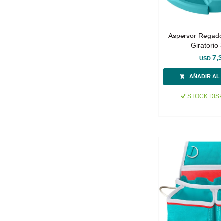
Aspersor Regado
Giratorio
7,
USD
STOCK DIS